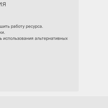
ия
шить работу ресурса.
ки.
ть использования альтернативных