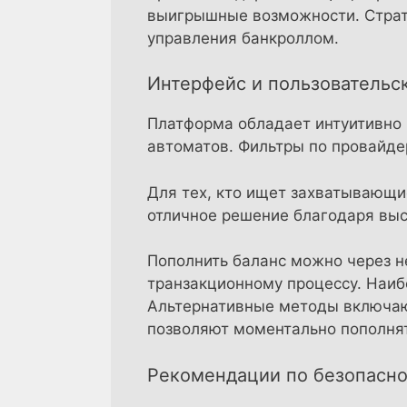
выигрышные возможности. Страте
управления банкроллом.
Интерфейс и пользовательс
Платформа обладает интуитивно 
автоматов. Фильтры по провайде
Для тех, кто ищет захватывающи
отличное решение благодаря вы
Пополнить баланс можно через н
транзакционному процессу. Наибо
Альтернативные методы включают
позволяют моментально пополнят
Рекомендации по безопасн