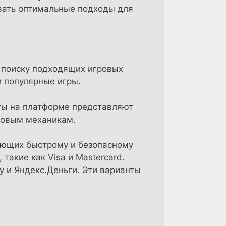
вать оптимальные подходы для
 поиску подходящих игровых
и популярные игры.
ты на платформе представляют
ровым механикам.
ующих быстрому и безопасному
акие как Visa и Mastercard.
 и Яндекс.Деньги. Эти варианты