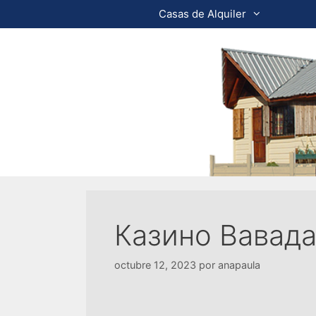
Saltar
Casas de Alquiler
al
contenido
Казино Вавада
octubre 12, 2023
por
anapaula